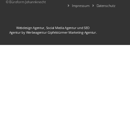
© Büroform Johannknecht
Impressum
Datenschutz
Webdesign Agentur
,
Social Media Agentur
und
SEO
Agentur
by
Werbeagentur
Gipfelstürmer Marketing-Agentur
.