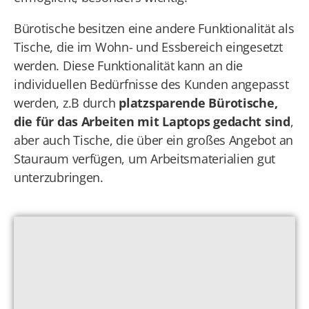
Bürotische besitzen eine andere Funktionalität als
Tische, die im Wohn- und Essbereich eingesetzt
werden. Diese Funktionalität kann an die
individuellen Bedürfnisse des Kunden angepasst
werden, z.B durch
platzsparende Bürotische,
die für das Arbeiten mit Laptops gedacht sind
,
aber auch Tische, die über ein großes Angebot an
Stauraum verfügen, um Arbeitsmaterialien gut
unterzubringen.