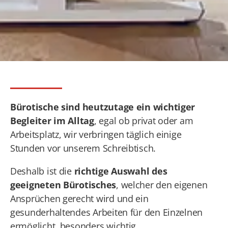
Bürotische sind heutzutage ein wichtiger
Begleiter im Alltag
, egal ob privat oder am
Arbeitsplatz, wir verbringen täglich einige
Stunden vor unserem Schreibtisch.
Deshalb ist die
richtige Auswahl des
geeigneten Bürotisches
, welcher den eigenen
Ansprüchen gerecht wird und ein
gesunderhaltendes Arbeiten für den Einzelnen
ermöglicht, besonders wichtig.